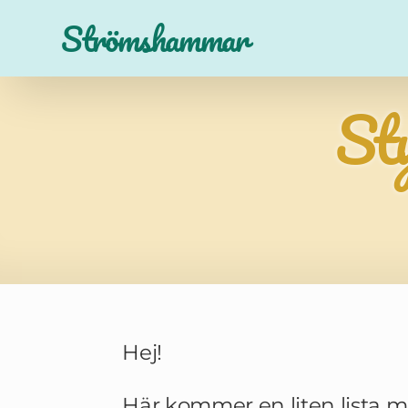
Strömshammar
Sty
Hej!
Här kommer en liten lista m