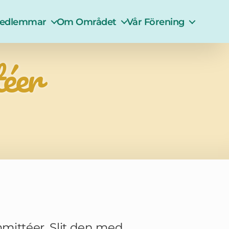
Medlemmar
Om Området
Vår Förening
téer
mmittéer. Slit den med