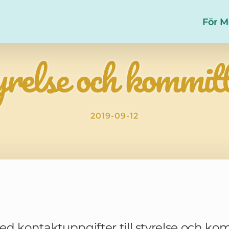
För 
relse och kommit
2019-09-12
ed kontaktuppgifter till styrelse och ko